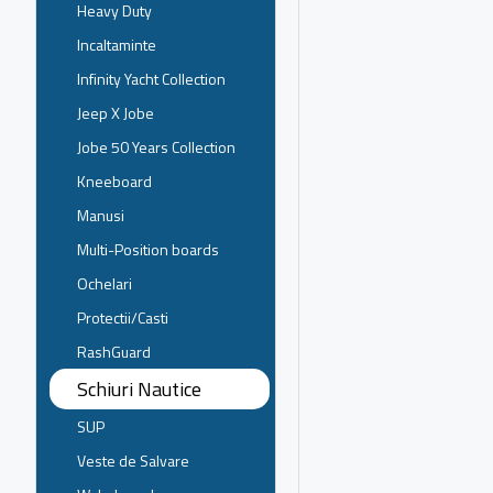
Heavy Duty
Incaltaminte
Infinity Yacht Collection
Jeep X Jobe
Jobe 50 Years Collection
Kneeboard
Manusi
Multi-Position boards
Ochelari
Protectii/Casti
RashGuard
Schiuri Nautice
SUP
Veste de Salvare