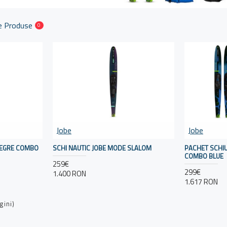
e Produse
0
Jobe
Jobe
LLEGRE COMBO
SCHI NAUTIC JOBE MODE SLALOM
PACHET SCHIU
COMBO BLUE
259€
299€
1.400 RON
1.617 RON
gini)