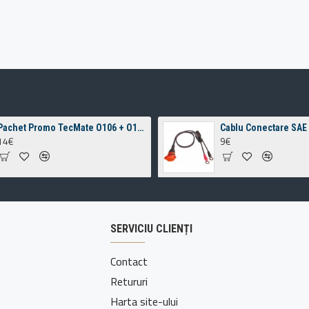
Pachet Promo TecMate O106 + O109
Cablu Conectare SAE
14€
9€
SERVICIU CLIENȚI
Contact
Retururi
Harta site-ului