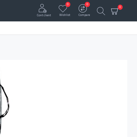
0
0
0
Wishlist
Compare
Cont client