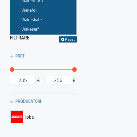
Wakeboard
Wakefoil
Wakeskate
Wakesurf
FILTRARE
Reset
PRET
€
€
PRODUCATORI
Jobe