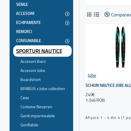
SENILE
ACCESORII
Comparar
ECHIPAMENTE
REMORCI
CONSUMABILE
SPORTURI NAUTICE
Accesorii Barci
Accesorii Jobe
Jobe
Boardshort
SCHIURI NAUTICE JOBE A
BRABUS x Jobe collection
249€
Caiac
1.346 RON
Costume Neopren
Genti impermeabile
Afişare 1 - 4 din 4 (1 pa
Gonflabile